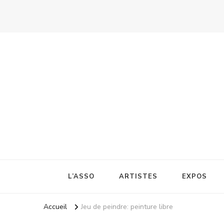
Le Trois8
Association CAVIAR – Rezé
L’ASSO
ARTISTES
EXPOS
Accueil
Jeu de peindre: peinture libre