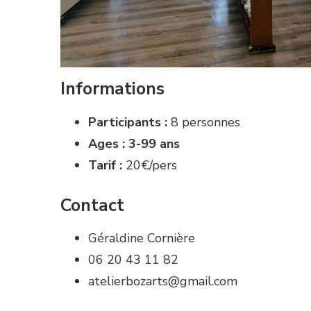
Informations
Participants :
8 personnes
Ages : 3-99 ans
Tarif :
20€/pers
Contact
Géraldine Cornière
06 20 43 11 82
atelierbozarts@gmail.com