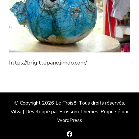
https://brigittepane.jimdo.com/
© Copyright 2026
Le Trois8
. Tous droits réservés.
Vilva | Développé par
Blossom Themes
. Propulsé par
WordPress